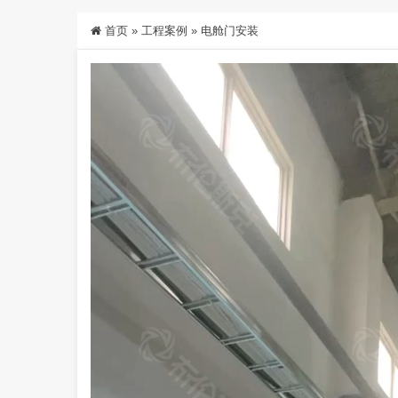
首页
»
工程案例
»
电舱门安装
视
频
播
放
器