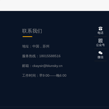
联系
我们
电话
公众号
地址：中国，苏州
服务热线：18015588516
微信
邮箱：ckaysir@blunsky.cn
工作时间：早9:00——晚6:00